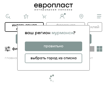
интерьерная
фасадная
клей
лепнина
лепнина
ваш регион
мурманск
?
новая коллекция
коллекция
МОДЕРНИСТИК
НОВОЕ АР-ДЕКО
правильно
фильтры
категории
главная
каталог ИНТЕРЬЕР
выбрать город из списка
арочный элемент