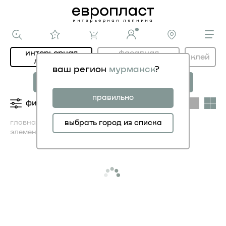
интерьерная
фасадная
клей
лепнина
лепнина
ваш регион
мурманск
?
новая коллекция
коллекция
МОДЕРНИСТИК
НОВОЕ АР-ДЕКО
правильно
фильтры
категории
главная
каталог ИНТЕРЬЕР
выбрать город из списка
декоративные
элементы