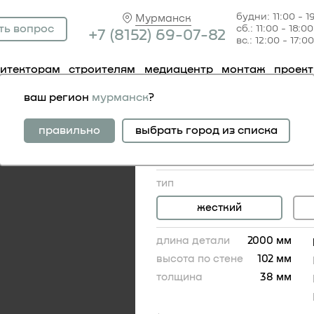
будни: 11:00 - 1
Мурманск
ть вопрос
сб.: 11:00 - 18:00
+7 (81
52) 69-07-82
вс.: 12:00 - 17:00
хитекторам
строителям
медиацентр
монтаж
проек
51.355
ваш регион
мурманск
?
молдинг 1.51.355
гибкий аналог:
правильно
выбрать город из списка
молдинг 1.51.355 гибкий
5 859.00 RUB
тип
жесткий
длина детали
2000 мм
высота по стене
102 мм
толщина
38 мм