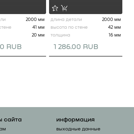
али
2000 мм
длина детали
2000 мм
стене
41 мм
высота по стене
42 мм
20 мм
толщина
16 мм
00 RUB
1 286.00 RUB
ы сайта
информация
ам
выходные данные