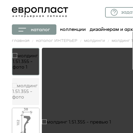
зада
коллекции
дизайнерам и ар
каталог
главная
каталог ИНТЕРЬЕР
молдинги
молдинг 1.
38
102