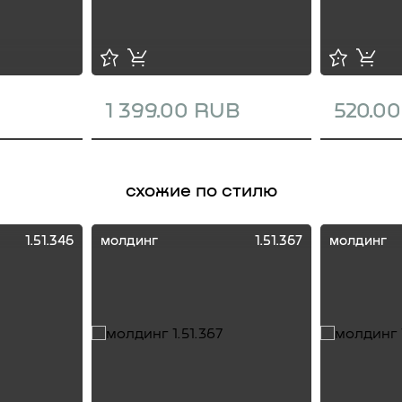
1 399.00 RUB
520.0
схожие по стилю
1.51.346
молдинг
1.51.367
молдинг