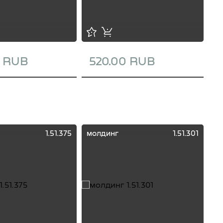
0 RUB
520.00 RUB
1
1.51.375
молдинг
1.51.301