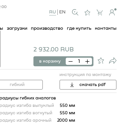
9:00
RU
EN
ты
загрузки
производство
где купить
контакты
2 932.00 RUB
в корзину
инструкция по монтажу
гибкий
скачать pdf
радиусы гибких аналогов
радиус изгиба выпуклый
550 мм
радиус изгиба вогнутый
550 мм
102
радиус изгиба арочный
2000 мм