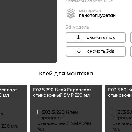
*размеры справочные
материал
пенополиуретан
3d модель
скачать max
скачать 3ds
перейти
клей для монтажа
ропласт
E02.S.290 Клей Европласт
E03.S.60 
 мл.
стыковочный SMP 290 мл.
стыковочн