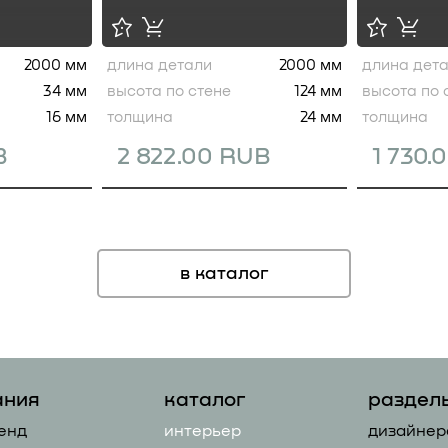
2000 мм
длина детали
2000 мм
длина дет
34 мм
высота по стене
124 мм
высота по 
16 мм
толщина
24 мм
толщина
B
2 822.00 RUB
1 730.
в каталог
ания
каталог
раздел
енд
интерьер
дизайнер