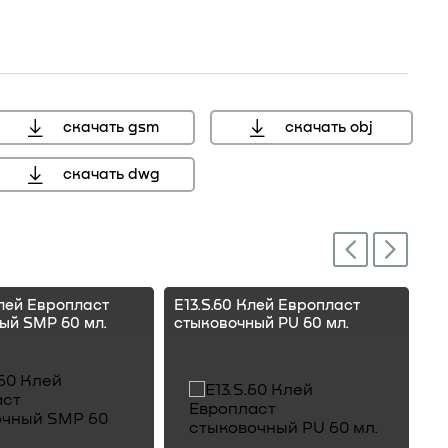
скачать gsm
скачать obj
скачать dwg
Next
Previous
Клей Европласт
E13.S.60 Клей Европласт
E1
ый SMP 60 мл.
стыковочный PU 60 мл.
ст