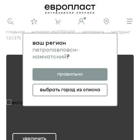
главная
каталог ИНТЕРЬЕР
молдинги
молдинг
1.51.375
ваш регион
молдинг 1.51.375
петропавловск-
камчатский
?
правильно
выбрать город из списка
увеличить