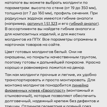
каталоге вы можете выбрать молдинги по
параметрам: высота по стене (от 19 до 350 мм),
толщина (от 7 до 160 мм), профиль сечения. При
радиусных задачах имеются гибкие аналоги
(например,
артикул 1.51.323
и его
гибкий аналог
).
В ассортименте вы найдете гибкие аналоги и
для композитных изделий, и для жестких
молдингов из ППУ. Все параметры отражены в
карточках товаров на сайте.
Цвет готовых молдингов белый. Они не
окрашены, но покрыты качественным грунтом,
поэтому готовы к дальнейшей покраске. Краска
хорошо и равномерно ложится на декор.
Так как молдинги прочные и легкие, их удобно
транспортировать и просто монтировать. Для
монтажа молдингов понадобится
линейка
фирменных клеев «Европласт»
(монтажный и
стыковочный), которые позволяют обеспечить
долговечный, надежный крепеж без дефектов и
трещин. Отличная геометрия и ровный срез