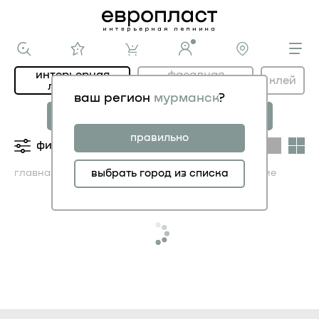
интерьерная
фасадная
клей
лепнина
лепнина
ваш регион
мурманск
?
новая коллекция
коллекция
МОДЕРНИСТИК
НОВОЕ АР-ДЕКО
правильно
фильтры
категории
главная
каталог ИНТЕРЬЕР
выбрать город из списка
молдинги гибкие