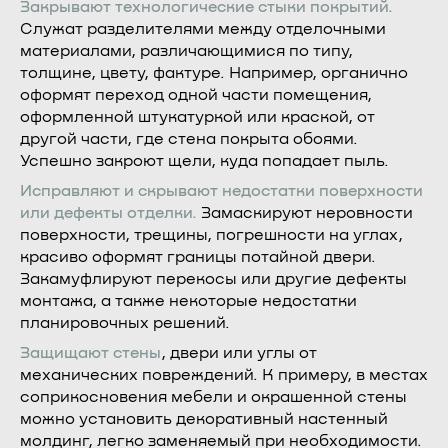
Закрывают технологические стыки покрытий.
Служат разделителями между отделочными
материалами, различающимися по типу,
толщине, цвету, фактуре. Например, органично
оформят переход одной части помещения,
оформленной штукатуркой или краской, от
другой части, где стена покрыта обоями.
Успешно закроют щели, куда попадает пыль.
Исправляют и скрывают недостатки поверхности
или дефекты отделки.
Замаскируют неровности
поверхности, трещины, погрешности на углах,
красиво оформят границы потайной двери.
Закамуфлируют перекосы или другие дефекты
монтажа, а также некоторые недостатки
планировочных решений.
Защищают стены
, двери или углы от
механических повреждений. К примеру, в местах
соприкосновения мебели и окрашенной стены
можно установить декоративный настенный
молдинг, легко заменяемый при необходимости.