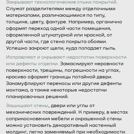
Закрывают технологические стыки покрытий.
Служат разделителями между отделочными
материалами, различающимися по типу,
толщине, цвету, фактуре. Например, органично
оформят переход одной части помещения,
оформленной штукатуркой или краской, от
другой части, где стена покрыта обоями.
Успешно закроют щели, куда попадает пыль.
Исправляют и скрывают недостатки поверхности
или дефекты отделки.
Замаскируют неровности
поверхности, трещины, погрешности на углах,
красиво оформят границы потайной двери.
Закамуфлируют перекосы или другие дефекты
монтажа, а также некоторые недостатки
планировочных решений.
Защищают стены
, двери или углы от
механических повреждений. К примеру, в местах
соприкосновения мебели и окрашенной стены
можно установить декоративный настенный
молдинг, легко заменяемый при необходимости.