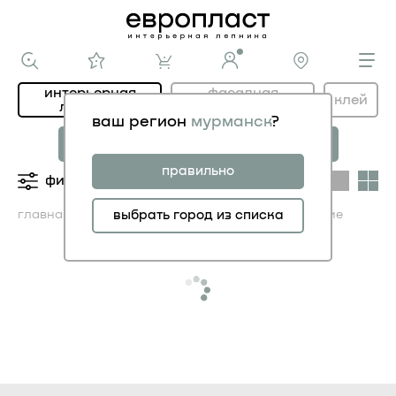
интерьерная
фасадная
клей
лепнина
лепнина
ваш регион
мурманск
?
новая коллекция
коллекция
МОДЕРНИСТИК
НОВОЕ АР-ДЕКО
правильно
фильтры
категории
главная
каталог ИНТЕРЬЕР
выбрать город из списка
молдинги гибкие