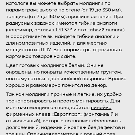
каталоге вы можете выбрать молдинги по
параметрам: высота по стене (от 19 до 350 мм),
толщина (от 7 до 160 мм), профиль сечения. При
радиусных задачах имеются гибкие аналоги
(например,
артикул 1.51.323
и его
гибкий аналог
).
В ассортименте вы найдете гибкие аналоги и
для композитных изделий, и для жестких
молдингов из ППУ. Все параметры отражены в
карточках товаров на сайте.
Цвет готовых молдингов белый. Они не
окрашены, но покрыты качественным грунтом,
поэтому готовы к дальнейшей покраске. Краска
хорошо и равномерно ложится на декор.
Так как молдинги прочные и легкие, их удобно
транспортировать и просто монтировать. Для
монтажа молдингов понадобится
линейка
фирменных клеев «Европласт»
(монтажный и
стыковочный), которые позволяют обеспечить
долговечный, надежный крепеж без дефектов и
трещин. Отличная геометрия и ровный срез