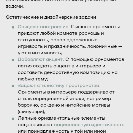
задачи.
Эстетические и дизайнерские задачи
Создают настроение
. Пышные орнаменты
придают любой комнате роскошь и
статусность, более сдержанные —
игривость и праздничность, лаконичные —
уют и интимность;
Добавляют акцент
. С помощью орнаментов
легко создать акцент в интерьере и
составить декоративную композицию на
любую тему;
Задают стилистику пространства
.
Орнаменты в интерьере поддерживают
стиль определенной эпохи, например
барокко, ар-деко и китайские мотивы
(шинуазри);
Лепные орнаментальные элементы
подчеркивают
национальную идентичность
или принадлежность к той или иной