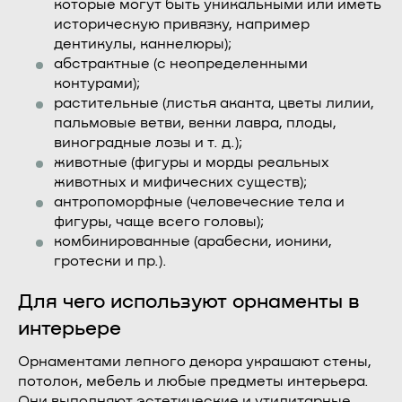
которые могут быть уникальными или иметь
историческую привязку, например
дентикулы, каннелюры);
абстрактные (с неопределенными
контурами);
растительные (листья аканта, цветы лилии,
пальмовые ветви, венки лавра, плоды,
виноградные лозы и т. д.);
животные (фигуры и морды реальных
животных и мифических существ);
антропоморфные (человеческие тела и
фигуры, чаще всего головы);
комбинированные (арабески, ионики,
гротески и пр.).
Для чего используют орнаменты в
интерьере
Орнаментами лепного декора украшают стены,
потолок, мебель и любые предметы интерьера.
Они выполняют эстетические и утилитарные