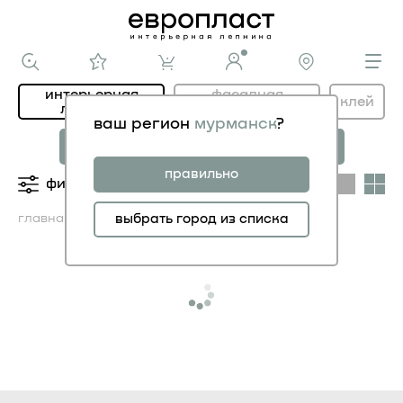
интерьерная
фасадная
клей
лепнина
лепнина
ваш регион
мурманск
?
новая коллекция
коллекция
МОДЕРНИСТИК
НОВОЕ АР-ДЕКО
правильно
фильтры
категории
главная
каталог ИНТЕРЬЕР
выбрать город из списка
орнаменты