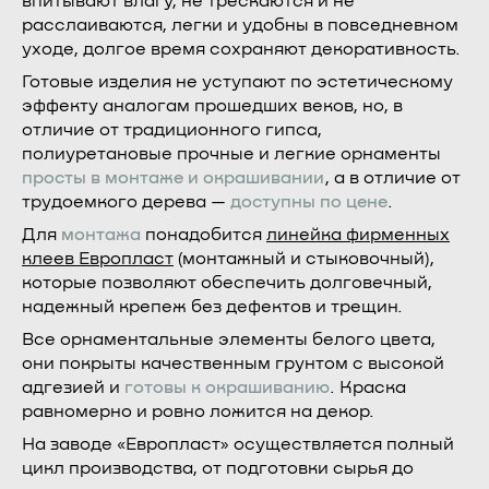
впитывают влагу, не трескаются и не
расслаиваются, легки и удобны в повседневном
уходе, долгое время сохраняют декоративность.
Готовые изделия не уступают по эстетическому
эффекту аналогам прошедших веков, но, в
отличие от традиционного гипса,
полиуретановые прочные и легкие орнаменты
просты в монтаже и окрашивании
, а в отличие от
трудоемкого дерева —
доступны по цене
.
Для
монтажа
понадобится
линейка фирменных
клеев Европласт
(монтажный и стыковочный),
которые позволяют обеспечить долговечный,
надежный крепеж без дефектов и трещин.
Все орнаментальные элементы белого цвета,
они покрыты качественным грунтом с высокой
адгезией и
готовы к окрашиванию
. Краска
равномерно и ровно ложится на декор.
На заводе «Европласт» осуществляется полный
цикл производства, от подготовки сырья до