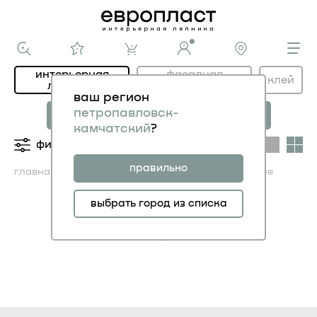
интерьерная
фасадная
клей
лепнина
лепнина
ваш регион
новая коллекция
коллекция
петропавловск-
МОДЕРНИСТИК
НОВОЕ АР-ДЕКО
камчатский
?
фильтры
категории
правильно
главная
каталог ИНТЕРЬЕР
плинтусы гибкие
выбрать город из списка