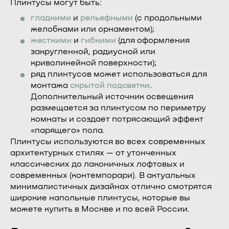
Плинтусы могут быть:
гладкими
и
рельефными
(с продольными
желобками или орнаментом);
жесткими
и
гибкими
(для оформления
закругленной, радиусной или
криволинейной поверхности);
ряд плинтусов может использоваться для
монтажа
скрытой подсветки
.
Дополнительный источник освещения
размещается за плинтусом по периметру
комнаты и создает потрясающий эффект
«парящего» пола.
Плинтусы используются во всех современных
архитектурных стилях — от утонченных
классических до лаконичных лофтовых и
современных (контемпорари). В актуальных
минималистичных дизайнах отлично смотрятся
широкие напольные плинтусы, которые вы
можете купить в Москве и по всей России.