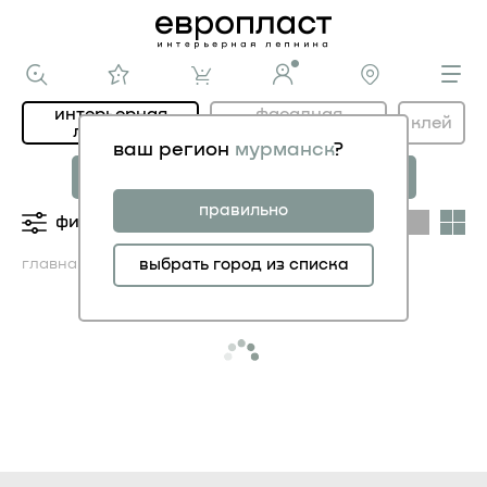
интерьерная
фасадная
клей
лепнина
лепнина
ваш регион
мурманск
?
новая коллекция
коллекция
МОДЕРНИСТИК
НОВОЕ АР-ДЕКО
правильно
фильтры
категории
главная
каталог ИНТЕРЬЕР
выбрать город из списка
плинтусы