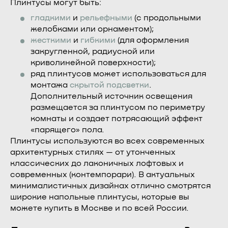
Плинтусы могут быть:
гладкими
и
рельефными
(с продольными
желобками или орнаментом);
жесткими
и
гибкими
(для оформления
закругленной, радиусной или
криволинейной поверхности);
ряд плинтусов может использоваться для
монтажа
скрытой подсветки
.
Дополнительный источник освещения
размещается за плинтусом по периметру
комнаты и создает потрясающий эффект
«парящего» пола.
Плинтусы используются во всех современных
архитектурных стилях — от утонченных
классических до лаконичных лофтовых и
современных (контемпорари). В актуальных
минималистичных дизайнах отлично смотрятся
широкие напольные плинтусы, которые вы
можете купить в Москве и по всей России.