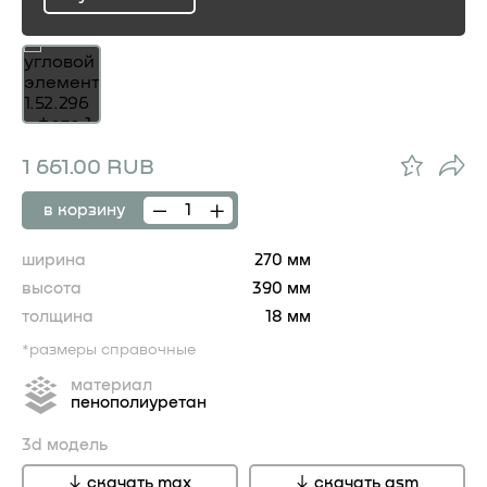
ru
1 661.00 RUB
в корзину
ширина
270 мм
высота
390 мм
толщина
18 мм
*размеры справочные
материал
пенополиуретан
3d модель
скачать max
скачать gsm