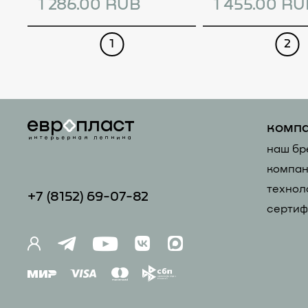
1 286.00 RUB
1 455.00 R
1
2
комп
наш бр
компан
технол
+7 (81
52) 69-07-82
сертиф