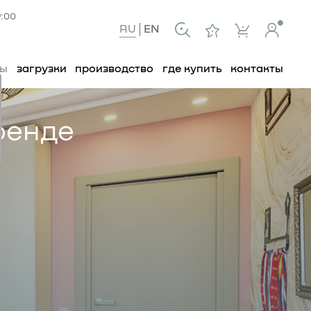
9:00
RU
EN
ты
загрузки
производство
где купить
контакты
ренде