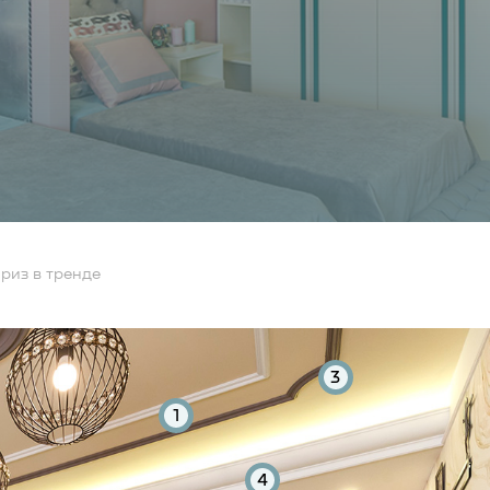
риз в тренде
3
1
4