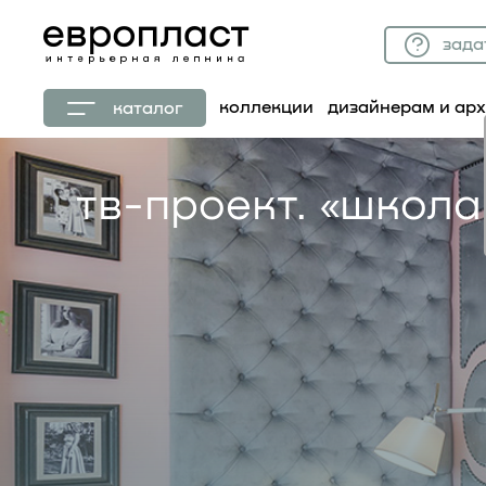
зада
коллекции
дизайнерам и ар
каталог
тв-проект. «школа