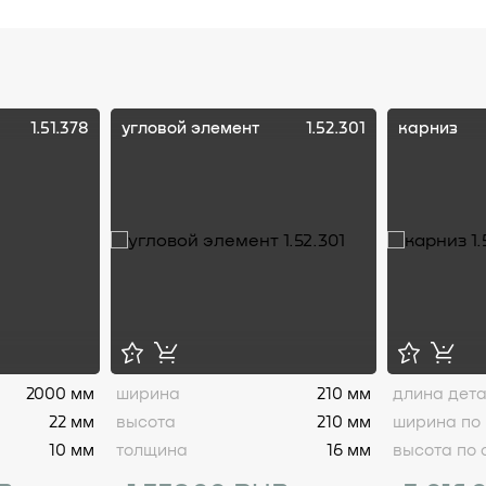
1.51.378
угловой элемент
1.52.301
карниз
2000 мм
ширина
210 мм
длина дет
22 мм
высота
210 мм
ширина по 
10 мм
толщина
16 мм
высота по 