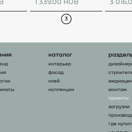
UB
1 339.00 RUB
3 016.
3
ания
каталог
раздел
енд
интерьер
дизайнер
ия
фасад
строител
огии
клей
медиацен
икаты
коллекции
монтаж
проекты
загрузки
производ
где купит