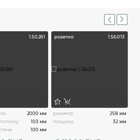
Next
Previous
1.50.261
розетка
1.56.013
ро
али
2000 мм
диаметр
258 мм
ди
потолку
103 мм
толщина
32 мм
то
стене
100 мм