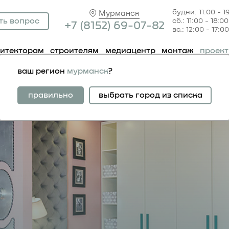
будни: 11:00 - 1
Мурманск
ть вопрос
сб.: 11:00 - 18:00
+7 (81
52) 69-07-82
вс.: 12:00 - 17:00
хитекторам
строителям
медиацентр
монтаж
проек
ваш регион
мурманск
?
 ремонта». каприз в т
правильно
выбрать город из списка