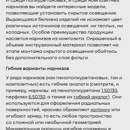
И среди полиуретановых, и среди композитных
карнизов вы найдете интересные модели,
позволяющие установить скрытое освещение.
Выдающаяся белизна изделий не искажает цвет
различных источников освещения: ни теплых, ни
холодных. Особое преимущество продукции
касается карнизов из композита. Окрашенный в
объеме экструзионный материал позволяет на
этапе монтажа скрытого освещения обойтись
без дополнительного слоя фольги.
Гибкие варианты карнизов
У ряда карнизов (как пенополиуретановых, так и
композитных) есть гибкие аналоги (смотрите, к
примеру, карнизы: из пенополиуретана
1.50.130
,
перфома
6.50.130
, а также их
гибкий аналог
). Они
используются для оформления радиальных
поверхностей, красиво обрамляют
колонну
или
огибают эркер, то есть любое пространство
со сложной или необычной геометрией.
Минимальные радиусы изгибов отражены в