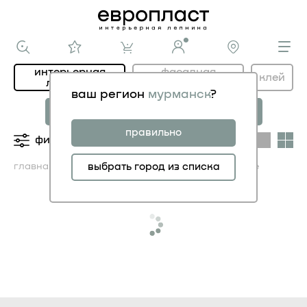
интерьерная
фасадная
клей
лепнина
лепнина
ваш регион
мурманск
?
новая коллекция
коллекция
МОДЕРНИСТИК
НОВОЕ АР-ДЕКО
правильно
фильтры
категории
главная
каталог ИНТЕРЬЕР
выбрать город из списка
карнизы гибкие