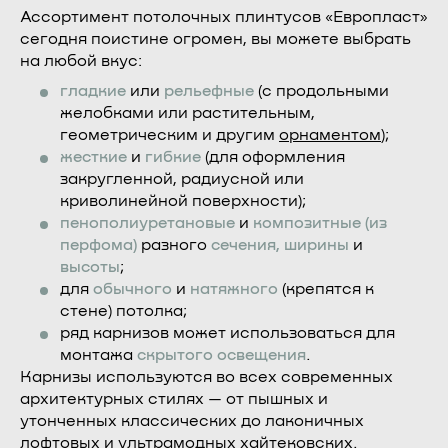
Ассортимент потолочных плинтусов «Европласт»
сегодня поистине огромен, вы можете выбрать
на любой вкус:
гладкие
или
рельефные
(с продольными
желобками или растительным,
геометрическим и другим
орнаментом
);
жесткие
и
гибкие
(для оформления
закругленной, радиусной или
криволинейной поверхности);
пенополиуретановые
и
композитные (из
перфома)
разного
сечения, ширины
и
высоты
;
для
обычного
и
натяжного
(крепятся к
стене) потолка;
ряд карнизов может использоваться для
монтажа
скрытого
освещения
.
Карнизы используются во всех современных
архитектурных стилях — от пышных и
утонченных классических до лаконичных
лофтовых и ультрамодных хайтековских.