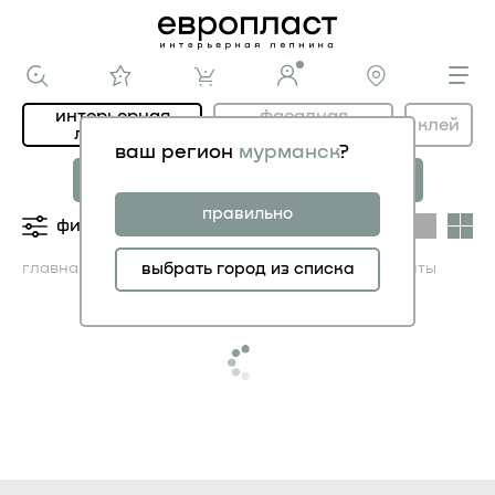
интерьерная
фасадная
клей
лепнина
лепнина
ваш регион
мурманск
?
новая коллекция
коллекция
МОДЕРНИСТИК
НОВОЕ АР-ДЕКО
правильно
фильтры
категории
главная
каталог ИНТЕРЬЕР
выбрать город из списка
угловые элементы