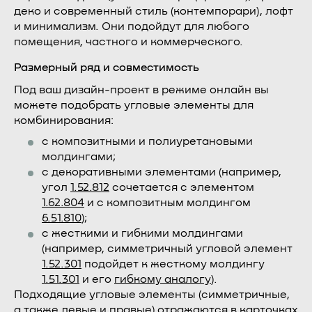
деко и современный стиль (контемпорари), лофт
и минимализм. Они подойдут для любого
помещения, частного и коммерческого.
Размерный ряд и совместимость
Под ваш дизайн-проект в режиме онлайн вы
можете подобрать угловые элементы для
комбинирования:
с композитными и полиуретановыми
молдингами;
с декоративными элементами (например,
угол
1.52.812
сочетается с элементом
1.62.804
и с композитным молдингом
6.51.810
);
с жесткими и гибкими молдингами
(например, симметричный угловой элемент
1.52.301
подойдет к жесткому молдингу
1.51.301
и его
гибкому аналогу
).
Подходящие угловые элементы (симметричные,
а также левые и правые) отражаются в карточках